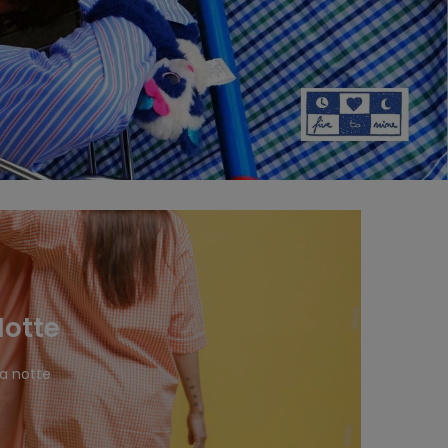
Notte
da notte